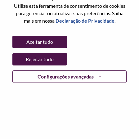
Utilize esta ferramenta de consentimento de cookies
Senha
para gerenciar ou atualizar suas preferências. Saiba
mais em nossa
Declaração de Privacidade
.
Aceitar tudo
Entrar
Rejeitar tudo
Esqueceu sua senha?
Se você é um candidato para uma vaga aberta no
Configurações avançadas
momento, temos seu e-mail salvo em nosso sistema;
selecione "Esqueceu a senha?" para redefinir e fazer login.
Se você estiver tendo problemas para fazer login e/ou
registrar-se como um novo usuário, entre em contato com
nossa equipe de RH em
hrsupport@lenovo.com
com os
detalhes do seu erro e capturas de tela aplicáveis. Inclua
"Problema de login do candidato" no assunto do e-mail.
Um membro de nossa equipe entrará em contato com