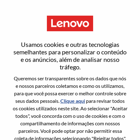
Menu
Entrar ou registrar-se em uma
Usamos cookies e outras tecnologias
nova conta de usuário
semelhantes para personalizar o conteúdo
e os anúncios, além de analisar nosso
tráfego.
Queremos ser transparentes sobre os dados que nós
e nossos parceiros coletamos e como os utilizamos,
para que você possa exercer o melhor controle sobre
Usuário recorrente
seus dados pessoais.
Clique aqui
para revisar todos
os cookies utilizados neste site. Ao selecionar "Aceitar
Sobrenome
todos", você concorda com o uso de cookies e com o
Nome da graduação
compartilhamento de informações com nossos
parceiros. Você pode optar por não permitir essa
coleta de informações selecionando "Rejeitar todos".