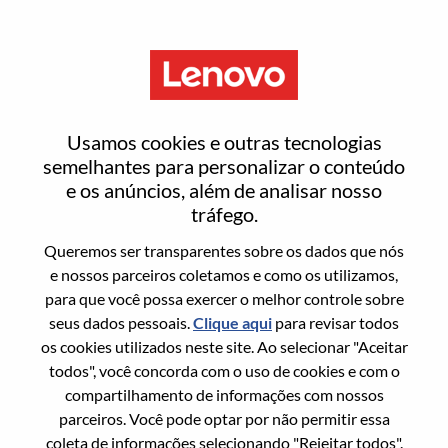
Menu
Entrar ou registrar-se em uma
Usamos cookies e outras tecnologias
nova conta de usuário
semelhantes para personalizar o conteúdo
e os anúncios, além de analisar nosso
tráfego.
Queremos ser transparentes sobre os dados que nós
e nossos parceiros coletamos e como os utilizamos,
para que você possa exercer o melhor controle sobre
Usuário recorrente
seus dados pessoais.
Clique aqui
para revisar todos
os cookies utilizados neste site. Ao selecionar "Aceitar
Sobrenome
todos", você concorda com o uso de cookies e com o
Nome da graduação
compartilhamento de informações com nossos
parceiros. Você pode optar por não permitir essa
coleta de informações selecionando "Rejeitar todos".