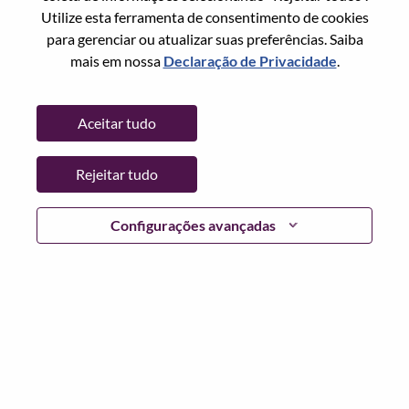
Utilize esta ferramenta de consentimento de cookies
Senha
para gerenciar ou atualizar suas preferências. Saiba
mais em nossa
Declaração de Privacidade
.
Aceitar tudo
Entrar
Rejeitar tudo
Esqueceu sua senha?
Se você é um candidato para uma vaga aberta no
Configurações avançadas
momento, temos seu e-mail salvo em nosso sistema;
selecione "Esqueceu a senha?" para redefinir e fazer login.
Se você estiver tendo problemas para fazer login e/ou
registrar-se como um novo usuário, entre em contato com
nossa equipe de RH em
hrsupport@lenovo.com
com os
detalhes do seu erro e capturas de tela aplicáveis. Inclua
"Problema de login do candidato" no assunto do e-mail.
Um membro de nossa equipe entrará em contato com