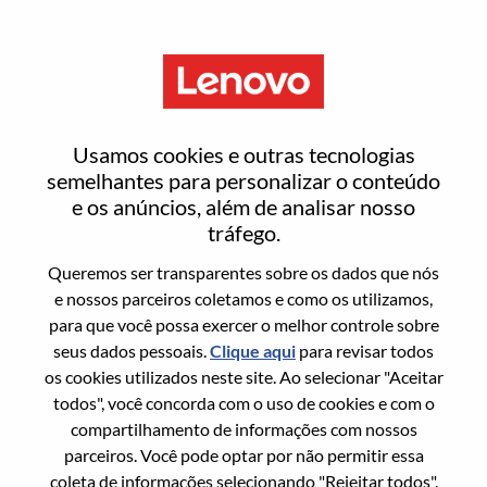
Menu
Entrar ou registrar-se em uma
Usamos cookies e outras tecnologias
nova conta de usuário
semelhantes para personalizar o conteúdo
e os anúncios, além de analisar nosso
tráfego.
Queremos ser transparentes sobre os dados que nós
e nossos parceiros coletamos e como os utilizamos,
para que você possa exercer o melhor controle sobre
Usuário recorrente
seus dados pessoais.
Clique aqui
para revisar todos
os cookies utilizados neste site. Ao selecionar "Aceitar
Sobrenome
todos", você concorda com o uso de cookies e com o
Nome da graduação
compartilhamento de informações com nossos
parceiros. Você pode optar por não permitir essa
coleta de informações selecionando "Rejeitar todos".