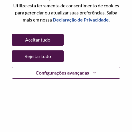
Utilize esta ferramenta de consentimento de cookies
Senha
para gerenciar ou atualizar suas preferências. Saiba
mais em nossa
Declaração de Privacidade
.
Aceitar tudo
Entrar
Rejeitar tudo
Esqueceu sua senha?
Se você é um candidato para uma vaga aberta no
Configurações avançadas
momento, temos seu e-mail salvo em nosso sistema;
selecione "Esqueceu a senha?" para redefinir e fazer login.
Se você estiver tendo problemas para fazer login e/ou
registrar-se como um novo usuário, entre em contato com
nossa equipe de RH em
hrsupport@lenovo.com
com os
detalhes do seu erro e capturas de tela aplicáveis. Inclua
"Problema de login do candidato" no assunto do e-mail.
Um membro de nossa equipe entrará em contato com