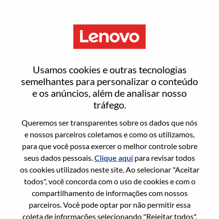
Menu
Entrar ou registrar-se em uma
Usamos cookies e outras tecnologias
nova conta de usuário
semelhantes para personalizar o conteúdo
e os anúncios, além de analisar nosso
tráfego.
Queremos ser transparentes sobre os dados que nós
e nossos parceiros coletamos e como os utilizamos,
para que você possa exercer o melhor controle sobre
Usuário recorrente
seus dados pessoais.
Clique aqui
para revisar todos
os cookies utilizados neste site. Ao selecionar "Aceitar
Sobrenome
todos", você concorda com o uso de cookies e com o
Nome da graduação
compartilhamento de informações com nossos
parceiros. Você pode optar por não permitir essa
coleta de informações selecionando "Rejeitar todos".