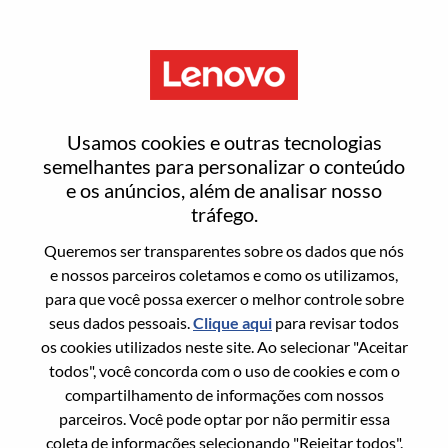
Menu
Entrar ou registrar-se em uma
Usamos cookies e outras tecnologias
nova conta de usuário
semelhantes para personalizar o conteúdo
e os anúncios, além de analisar nosso
tráfego.
Queremos ser transparentes sobre os dados que nós
e nossos parceiros coletamos e como os utilizamos,
para que você possa exercer o melhor controle sobre
Usuário recorrente
seus dados pessoais.
Clique aqui
para revisar todos
os cookies utilizados neste site. Ao selecionar "Aceitar
Sobrenome
todos", você concorda com o uso de cookies e com o
Nome da graduação
compartilhamento de informações com nossos
parceiros. Você pode optar por não permitir essa
coleta de informações selecionando "Rejeitar todos".