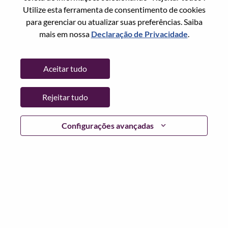
Utilize esta ferramenta de consentimento de cookies
Senha
para gerenciar ou atualizar suas preferências. Saiba
mais em nossa
Declaração de Privacidade
.
Aceitar tudo
Entrar
Rejeitar tudo
Esqueceu sua senha?
Se você é um candidato para uma vaga aberta no
Configurações avançadas
momento, temos seu e-mail salvo em nosso sistema;
selecione "Esqueceu a senha?" para redefinir e fazer login.
Se você estiver tendo problemas para fazer login e/ou
registrar-se como um novo usuário, entre em contato com
nossa equipe de RH em
hrsupport@lenovo.com
com os
detalhes do seu erro e capturas de tela aplicáveis. Inclua
"Problema de login do candidato" no assunto do e-mail.
Um membro de nossa equipe entrará em contato com