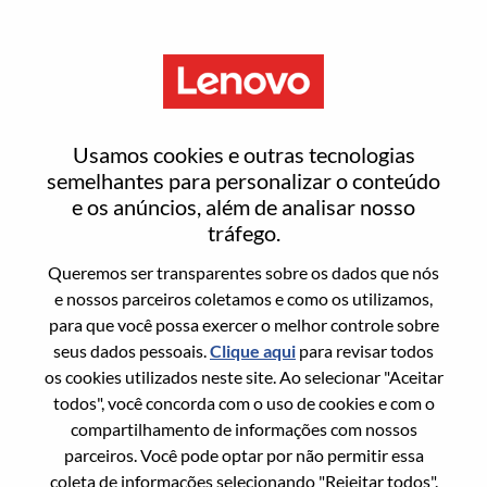
Menu
Entrar ou registrar-se em uma
Usamos cookies e outras tecnologias
nova conta de usuário
semelhantes para personalizar o conteúdo
e os anúncios, além de analisar nosso
tráfego.
Queremos ser transparentes sobre os dados que nós
e nossos parceiros coletamos e como os utilizamos,
para que você possa exercer o melhor controle sobre
Usuário recorrente
seus dados pessoais.
Clique aqui
para revisar todos
os cookies utilizados neste site. Ao selecionar "Aceitar
Sobrenome
todos", você concorda com o uso de cookies e com o
Nome da graduação
compartilhamento de informações com nossos
parceiros. Você pode optar por não permitir essa
coleta de informações selecionando "Rejeitar todos".