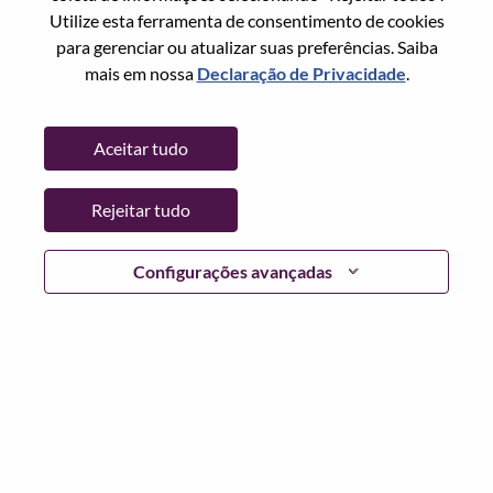
Utilize esta ferramenta de consentimento de cookies
Senha
para gerenciar ou atualizar suas preferências. Saiba
mais em nossa
Declaração de Privacidade
.
Aceitar tudo
Entrar
Rejeitar tudo
Esqueceu sua senha?
Se você é um candidato para uma vaga aberta no
Configurações avançadas
momento, temos seu e-mail salvo em nosso sistema;
selecione "Esqueceu a senha?" para redefinir e fazer login.
Se você estiver tendo problemas para fazer login e/ou
registrar-se como um novo usuário, entre em contato com
nossa equipe de RH em
hrsupport@lenovo.com
com os
detalhes do seu erro e capturas de tela aplicáveis. Inclua
"Problema de login do candidato" no assunto do e-mail.
Um membro de nossa equipe entrará em contato com