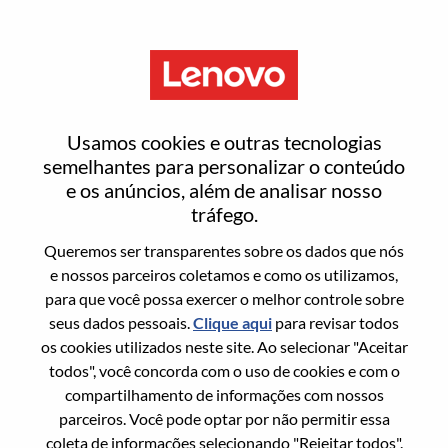
Menu
Entrar ou registrar-se em uma
Usamos cookies e outras tecnologias
nova conta de usuário
semelhantes para personalizar o conteúdo
e os anúncios, além de analisar nosso
tráfego.
Queremos ser transparentes sobre os dados que nós
e nossos parceiros coletamos e como os utilizamos,
para que você possa exercer o melhor controle sobre
Usuário recorrente
seus dados pessoais.
Clique aqui
para revisar todos
os cookies utilizados neste site. Ao selecionar "Aceitar
Sobrenome
todos", você concorda com o uso de cookies e com o
Nome da graduação
compartilhamento de informações com nossos
parceiros. Você pode optar por não permitir essa
coleta de informações selecionando "Rejeitar todos".