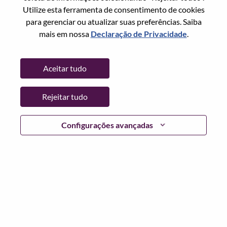
Utilize esta ferramenta de consentimento de cookies
Senha
para gerenciar ou atualizar suas preferências. Saiba
mais em nossa
Declaração de Privacidade
.
Aceitar tudo
Entrar
Rejeitar tudo
Esqueceu sua senha?
Se você é um candidato para uma vaga aberta no
Configurações avançadas
momento, temos seu e-mail salvo em nosso sistema;
selecione "Esqueceu a senha?" para redefinir e fazer login.
Se você estiver tendo problemas para fazer login e/ou
registrar-se como um novo usuário, entre em contato com
nossa equipe de RH em
hrsupport@lenovo.com
com os
detalhes do seu erro e capturas de tela aplicáveis. Inclua
"Problema de login do candidato" no assunto do e-mail.
Um membro de nossa equipe entrará em contato com