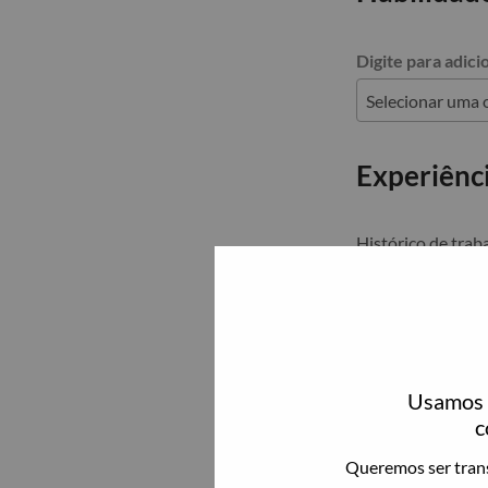
Digite para adici
Experiênci
Histórico de trab
Remover
Empresa
Usamos c
É o cargo atual?
c
Queremos ser trans