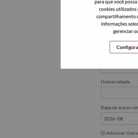
Adicionar Outro
para que você possa 
cookies utilizados
compartilhamento d
Histórico 
informações selec
gerenciar o
Histórico escolar
Remover
Configur
Nome da gradua
Universidade
Data de encerra
Adicionar Outro