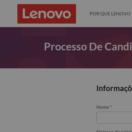
POR QUE LENOVO
Processo De Cand
Informaçõ
Nome
*
Número do celul