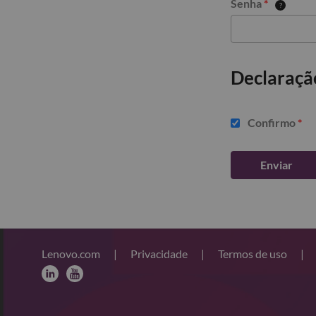
Senha
*
Declaraçã
Confirmo
*
Enviar
Lenovo.com
|
Privacidade
|
Termos de uso
|