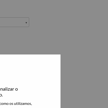
nalizar o
o.
como os utilizamos,