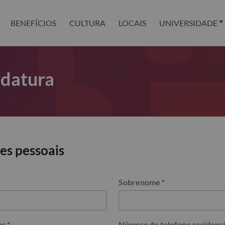
BENEFÍCIOS
CULTURA
LOCAIS
UNIVERSIDADE
idatura
es pessoais
Sobrenome
*
ar
*
Número de telefone residenci