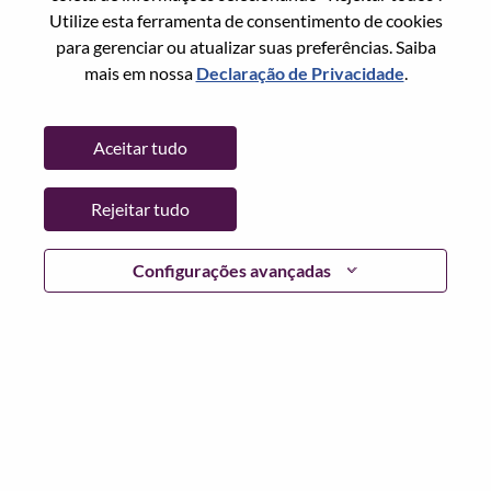
Utilize esta ferramenta de consentimento de cookies
Copiar e colar
para gerenciar ou atualizar suas preferências. Saiba
mais em nossa
Declaração de Privacidade
.
Sem currículo
Aceitar tudo
Já se registrou?
Rejeitar tudo
Configurações avançadas
Login
Em conformidade com as leis de proteção de dados
aplicáveis e os princípios de privacidade de dados da
Lenovo, solicitamos que você remova quaisquer Dados de
Categorias Especiais ou Dados Pessoais Confidenciais do
seu currículo antes de se candidatar a qualquer cargo da