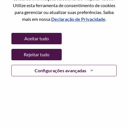
Redefinir senha com seu email
Email
*
Utilize esta ferramenta de consentimento de cookies
para gerenciar ou atualizar suas preferências. Saiba
mais em nossa
Declaração de Privacidade
.
Continuar
Aceitar tudo
Voltar
Rejeitar tudo
Configurações avançadas
Lenovo.com
Privacidade
|
Termos de uso
|
Perguntas
frequentes
Siga WeAreLenovo
|
Ferramenta de
Consentimento de Cookies