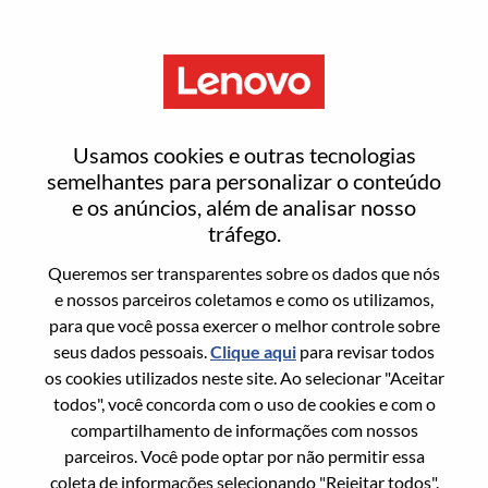
Menu
Redefinir senha
Usamos cookies e outras tecnologias
semelhantes para personalizar o conteúdo
e os anúncios, além de analisar nosso
Tem certeza que deseja redefinir sua
tráfego.
senha?
Queremos ser transparentes sobre os dados que nós
e nossos parceiros coletamos e como os utilizamos,
para que você possa exercer o melhor controle sobre
Enter the email address associated with your
seus dados pessoais.
Clique aqui
para revisar todos
account, then click "Continue".
os cookies utilizados neste site. Ao selecionar "Aceitar
todos", você concorda com o uso de cookies e com o
Vamos enviar por email um link para você
compartilhamento de informações com nossos
redefinir sua senha.
parceiros. Você pode optar por não permitir essa
coleta de informações selecionando "Rejeitar todos".