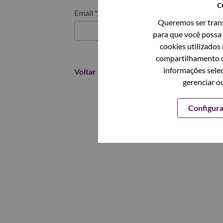
c
Redefinir senha com seu email
Email
*
Queremos ser trans
para que você possa 
cookies utilizados
compartilhamento d
informações selec
Voltar
gerenciar o
Configur