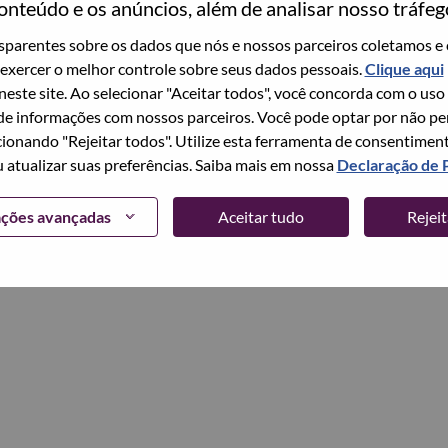
onteúdo e os anúncios, além de analisar nosso tráfeg
parentes sobre os dados que nós e nossos parceiros coletamos e 
Continuar
exercer o melhor controle sobre seus dados pessoais.
Clique aqui
 neste site. Ao selecionar "Aceitar todos", você concorda com o uso
e informações com nossos parceiros. Você pode optar por não perm
ionando "Rejeitar todos". Utilize esta ferramenta de consentimen
u atualizar suas preferências. Saiba mais em nossa
Declaração de 
ações avançadas
Aceitar tudo
Rejei