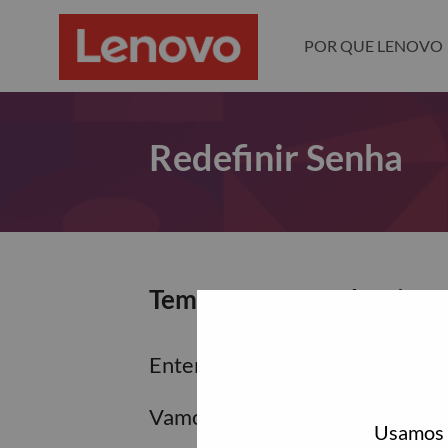
POR QUE LENOVO
Redefinir Senha
Tem certeza que deseja re
Enter the email address associa
Vamos enviar por email um link 
Usamos c