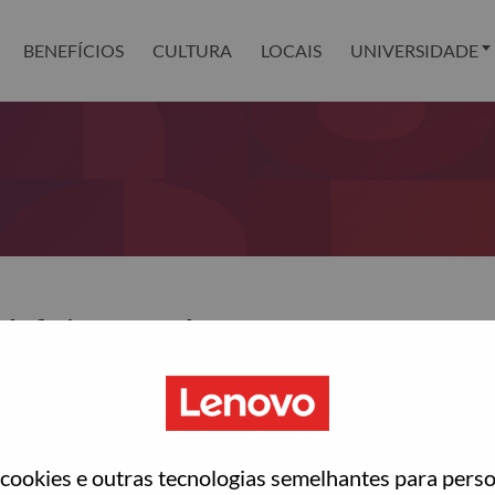
BENEFÍCIOS
CULTURA
LOCAIS
UNIVERSIDADE
definir sua senha?
ted with your account, then click "Continue".
para você redefinir sua senha.
ookies e outras tecnologias semelhantes para perso