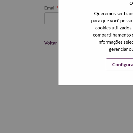
c
Redefinir senha com seu email
Email
*
Queremos ser trans
para que você possa 
cookies utilizados
compartilhamento d
informações selec
Voltar
gerenciar o
Configur