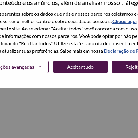
onteúdo e os anúncios, além de analisar nosso tráfeg
parentes sobre os dados que nós e nossos parceiros coletamos e 
Continuar
exercer o melhor controle sobre seus dados pessoais.
Clique aqui
 neste site. Ao selecionar "Aceitar todos", você concorda com o uso
e informações com nossos parceiros. Você pode optar por não perm
ionando "Rejeitar todos". Utilize esta ferramenta de consentimen
u atualizar suas preferências. Saiba mais em nossa
Declaração de 
ações avançadas
Aceitar tudo
Rejei