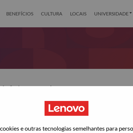
BENEFÍCIOS
CULTURA
LOCAIS
UNIVERSIDADE
definir sua senha?
ted with your account, then click "Continue".
para você redefinir sua senha.
ookies e outras tecnologias semelhantes para perso