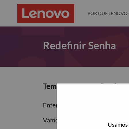
POR QUE LENOVO
Redefinir Senha
Tem certeza que deseja re
Enter the email address associa
Vamos enviar por email um link 
Usamos c