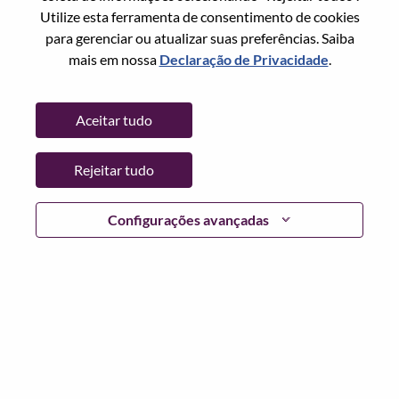
Redefinir senha com seu email
Email
*
Utilize esta ferramenta de consentimento de cookies
para gerenciar ou atualizar suas preferências. Saiba
mais em nossa
Declaração de Privacidade
.
Continuar
Aceitar tudo
Voltar
Rejeitar tudo
Configurações avançadas
Lenovo.com
Privacidade
|
Termos de uso
|
Perguntas
frequentes
Siga WeAreLenovo
|
Ferramenta de
Consentimento de Cookies