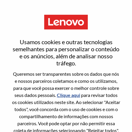
Menu
Redefinir senha
Usamos cookies e outras tecnologias
semelhantes para personalizar o conteúdo
e os anúncios, além de analisar nosso
Tem certeza que deseja redefinir sua
tráfego.
senha?
Queremos ser transparentes sobre os dados que nós
e nossos parceiros coletamos e como os utilizamos,
para que você possa exercer o melhor controle sobre
Enter the email address associated with your
seus dados pessoais.
Clique aqui
para revisar todos
account, then click "Continue".
os cookies utilizados neste site. Ao selecionar "Aceitar
todos", você concorda com o uso de cookies e com o
Vamos enviar por email um link para você
compartilhamento de informações com nossos
redefinir sua senha.
parceiros. Você pode optar por não permitir essa
coleta de informações selecionando "Rejeitar todos".