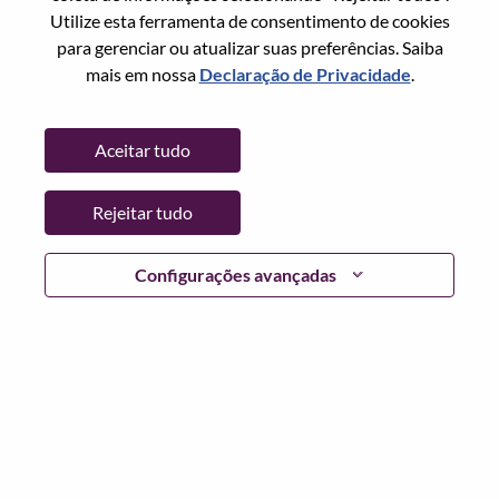
Redefinir senha com seu email
Email
*
Utilize esta ferramenta de consentimento de cookies
para gerenciar ou atualizar suas preferências. Saiba
mais em nossa
Declaração de Privacidade
.
Continuar
Aceitar tudo
Voltar
Rejeitar tudo
Configurações avançadas
Lenovo.com
Privacidade
|
Termos de uso
|
Perguntas
frequentes
Siga WeAreLenovo
|
Ferramenta de
Consentimento de Cookies