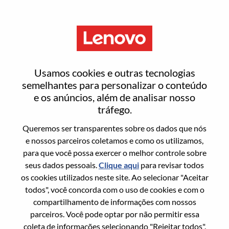
Menu
Redefinir senha
Usamos cookies e outras tecnologias
semelhantes para personalizar o conteúdo
e os anúncios, além de analisar nosso
Tem certeza que deseja redefinir sua
tráfego.
senha?
Queremos ser transparentes sobre os dados que nós
e nossos parceiros coletamos e como os utilizamos,
para que você possa exercer o melhor controle sobre
Enter the email address associated with your
seus dados pessoais.
Clique aqui
para revisar todos
account, then click "Continue".
os cookies utilizados neste site. Ao selecionar "Aceitar
todos", você concorda com o uso de cookies e com o
Vamos enviar por email um link para você
compartilhamento de informações com nossos
redefinir sua senha.
parceiros. Você pode optar por não permitir essa
coleta de informações selecionando "Rejeitar todos".