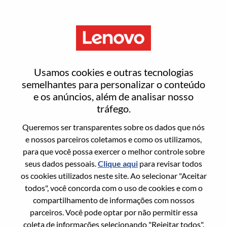
Menu
Redefinir senha
Usamos cookies e outras tecnologias
semelhantes para personalizar o conteúdo
e os anúncios, além de analisar nosso
Tem certeza que deseja redefinir sua
tráfego.
senha?
Queremos ser transparentes sobre os dados que nós
e nossos parceiros coletamos e como os utilizamos,
para que você possa exercer o melhor controle sobre
Enter the email address associated with your
seus dados pessoais.
Clique aqui
para revisar todos
account, then click "Continue".
os cookies utilizados neste site. Ao selecionar "Aceitar
todos", você concorda com o uso de cookies e com o
Vamos enviar por email um link para você
compartilhamento de informações com nossos
redefinir sua senha.
parceiros. Você pode optar por não permitir essa
coleta de informações selecionando "Rejeitar todos".