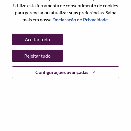
Redefinir senha com seu email
Email
*
Utilize esta ferramenta de consentimento de cookies
para gerenciar ou atualizar suas preferências. Saiba
mais em nossa
Declaração de Privacidade
.
Continuar
Aceitar tudo
Voltar
Rejeitar tudo
Configurações avançadas
Lenovo.com
Privacidade
|
Termos de uso
|
Perguntas
frequentes
Siga WeAreLenovo
|
Ferramenta de
Consentimento de Cookies