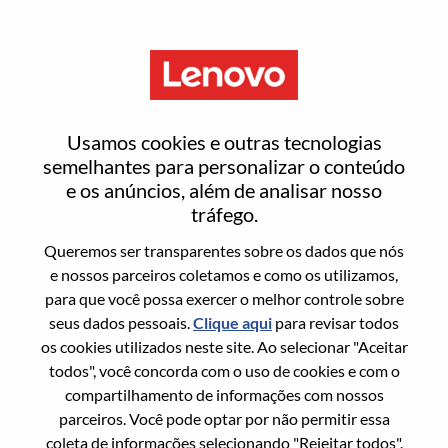
Menu
Redefinir senha
Usamos cookies e outras tecnologias
semelhantes para personalizar o conteúdo
e os anúncios, além de analisar nosso
Tem certeza que deseja redefinir sua
tráfego.
senha?
Queremos ser transparentes sobre os dados que nós
e nossos parceiros coletamos e como os utilizamos,
para que você possa exercer o melhor controle sobre
Enter the email address associated with your
seus dados pessoais.
Clique aqui
para revisar todos
account, then click "Continue".
os cookies utilizados neste site. Ao selecionar "Aceitar
todos", você concorda com o uso de cookies e com o
Vamos enviar por email um link para você
compartilhamento de informações com nossos
redefinir sua senha.
parceiros. Você pode optar por não permitir essa
coleta de informações selecionando "Rejeitar todos".