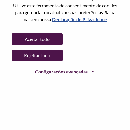
Redefinir senha com seu email
Email
*
Utilize esta ferramenta de consentimento de cookies
para gerenciar ou atualizar suas preferências. Saiba
mais em nossa
Declaração de Privacidade
.
Continuar
Aceitar tudo
Voltar
Rejeitar tudo
Configurações avançadas
Lenovo.com
Privacidade
|
Termos de uso
|
Perguntas
frequentes
Siga WeAreLenovo
|
Ferramenta de
Consentimento de Cookies