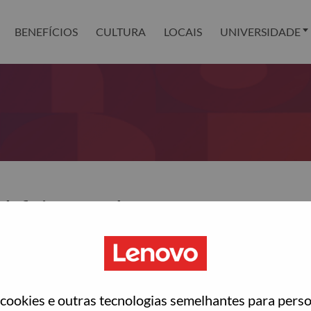
BENEFÍCIOS
CULTURA
LOCAIS
UNIVERSIDADE
definir sua senha?
ted with your account, then click "Continue".
para você redefinir sua senha.
ookies e outras tecnologias semelhantes para perso