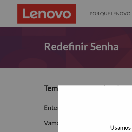
POR QUE LENOVO
Redefinir Senha
Tem certeza que deseja re
Enter the email address associa
Vamos enviar por email um link 
Usamos c