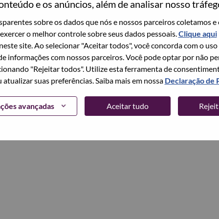
onteúdo e os anúncios, além de analisar nosso tráfeg
parentes sobre os dados que nós e nossos parceiros coletamos e 
Continuar
exercer o melhor controle sobre seus dados pessoais.
Clique aqui
 neste site. Ao selecionar "Aceitar todos", você concorda com o uso
e informações com nossos parceiros. Você pode optar por não perm
ionando "Rejeitar todos". Utilize esta ferramenta de consentimen
u atualizar suas preferências. Saiba mais em nossa
Declaração de 
ações avançadas
Aceitar tudo
Rejei