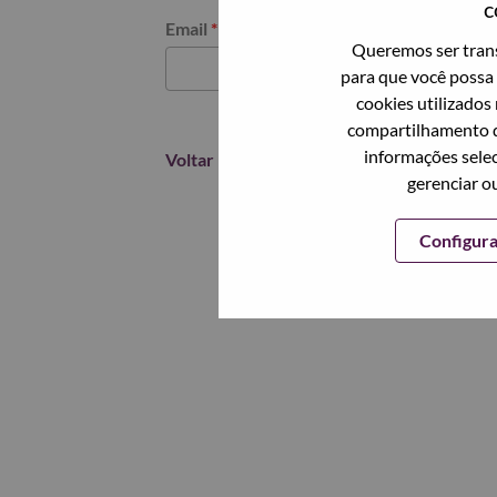
c
Redefinir senha com seu email
Email
*
Queremos ser trans
para que você possa 
cookies utilizados
compartilhamento d
informações selec
Voltar
gerenciar o
Configur