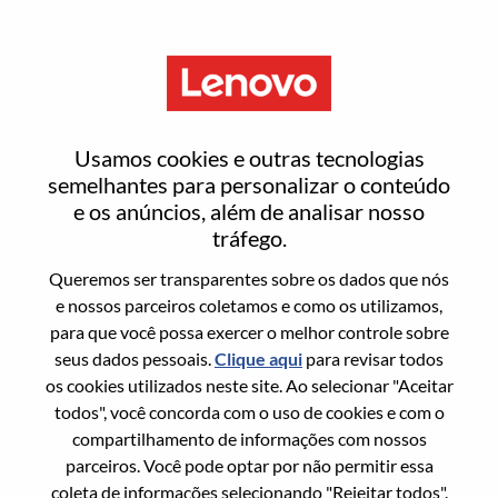
Menu
Redefinir senha
Usamos cookies e outras tecnologias
semelhantes para personalizar o conteúdo
e os anúncios, além de analisar nosso
Tem certeza que deseja redefinir sua
tráfego.
senha?
Queremos ser transparentes sobre os dados que nós
e nossos parceiros coletamos e como os utilizamos,
para que você possa exercer o melhor controle sobre
Enter the email address associated with your
seus dados pessoais.
Clique aqui
para revisar todos
account, then click "Continue".
os cookies utilizados neste site. Ao selecionar "Aceitar
todos", você concorda com o uso de cookies e com o
Vamos enviar por email um link para você
compartilhamento de informações com nossos
redefinir sua senha.
parceiros. Você pode optar por não permitir essa
coleta de informações selecionando "Rejeitar todos".