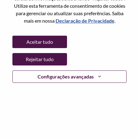
Redefinir senha com seu email
Email
*
Utilize esta ferramenta de consentimento de cookies
para gerenciar ou atualizar suas preferências. Saiba
mais em nossa
Declaração de Privacidade
.
Continuar
Aceitar tudo
Voltar
Rejeitar tudo
Configurações avançadas
Lenovo.com
Privacidade
|
Termos de uso
|
Perguntas
frequentes
Siga WeAreLenovo
|
Ferramenta de
Consentimento de Cookies