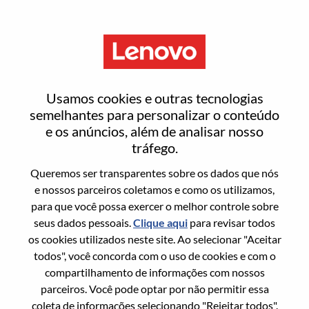
Menu
Redefinir senha
Usamos cookies e outras tecnologias
semelhantes para personalizar o conteúdo
e os anúncios, além de analisar nosso
Tem certeza que deseja redefinir sua
tráfego.
senha?
Queremos ser transparentes sobre os dados que nós
e nossos parceiros coletamos e como os utilizamos,
para que você possa exercer o melhor controle sobre
Enter the email address associated with your
seus dados pessoais.
Clique aqui
para revisar todos
account, then click "Continue".
os cookies utilizados neste site. Ao selecionar "Aceitar
todos", você concorda com o uso de cookies e com o
Vamos enviar por email um link para você
compartilhamento de informações com nossos
redefinir sua senha.
parceiros. Você pode optar por não permitir essa
coleta de informações selecionando "Rejeitar todos".