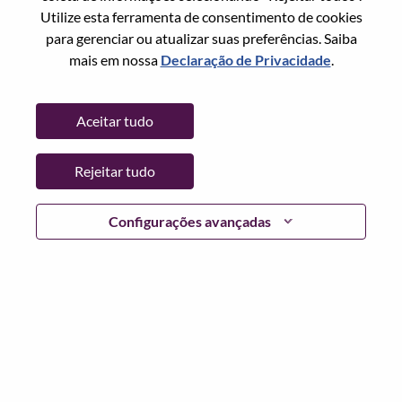
Redefinir senha com seu email
Email
*
Utilize esta ferramenta de consentimento de cookies
para gerenciar ou atualizar suas preferências. Saiba
mais em nossa
Declaração de Privacidade
.
Continuar
Aceitar tudo
Voltar
Rejeitar tudo
Configurações avançadas
Lenovo.com
Privacidade
|
Termos de uso
|
Perguntas
frequentes
Siga WeAreLenovo
|
Ferramenta de
Consentimento de Cookies