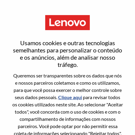
Menu
Redefinir senha
Usamos cookies e outras tecnologias
semelhantes para personalizar o conteúdo
e os anúncios, além de analisar nosso
Tem certeza que deseja redefinir sua
tráfego.
senha?
Queremos ser transparentes sobre os dados que nós
e nossos parceiros coletamos e como os utilizamos,
para que você possa exercer o melhor controle sobre
Enter the email address associated with your
seus dados pessoais.
Clique aqui
para revisar todos
account, then click "Continue".
os cookies utilizados neste site. Ao selecionar "Aceitar
todos", você concorda com o uso de cookies e com o
Vamos enviar por email um link para você
compartilhamento de informações com nossos
redefinir sua senha.
parceiros. Você pode optar por não permitir essa
coleta de informações selecionando "Rejeitar todos".