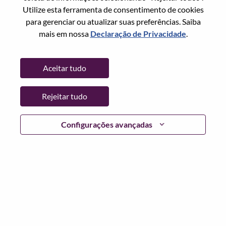
Redefinir senha com seu email
Email
*
Utilize esta ferramenta de consentimento de cookies
para gerenciar ou atualizar suas preferências. Saiba
mais em nossa
Declaração de Privacidade
.
Continuar
Aceitar tudo
Voltar
Rejeitar tudo
Configurações avançadas
Lenovo.com
Privacidade
|
Termos de uso
|
Perguntas
frequentes
Siga WeAreLenovo
|
Ferramenta de
Consentimento de Cookies