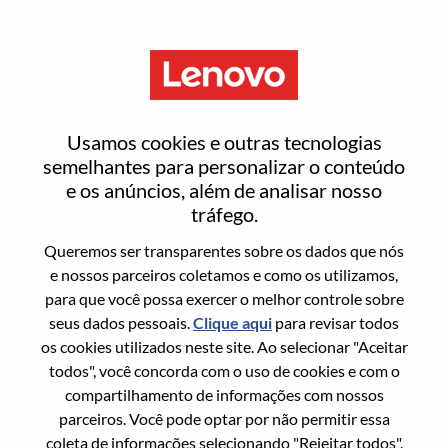
Menu
Redefinir senha
Usamos cookies e outras tecnologias
semelhantes para personalizar o conteúdo
e os anúncios, além de analisar nosso
Tem certeza que deseja redefinir sua
tráfego.
senha?
Queremos ser transparentes sobre os dados que nós
e nossos parceiros coletamos e como os utilizamos,
para que você possa exercer o melhor controle sobre
Enter the email address associated with your
seus dados pessoais.
Clique aqui
para revisar todos
account, then click "Continue".
os cookies utilizados neste site. Ao selecionar "Aceitar
todos", você concorda com o uso de cookies e com o
Vamos enviar por email um link para você
compartilhamento de informações com nossos
redefinir sua senha.
parceiros. Você pode optar por não permitir essa
coleta de informações selecionando "Rejeitar todos".