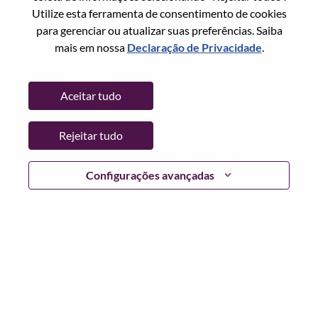
Redefinir senha com seu email
Email
*
Utilize esta ferramenta de consentimento de cookies
para gerenciar ou atualizar suas preferências. Saiba
mais em nossa
Declaração de Privacidade
.
Continuar
Aceitar tudo
Voltar
Rejeitar tudo
Configurações avançadas
Lenovo.com
Privacidade
|
Termos de uso
|
Perguntas
frequentes
Siga WeAreLenovo
|
Ferramenta de
Consentimento de Cookies