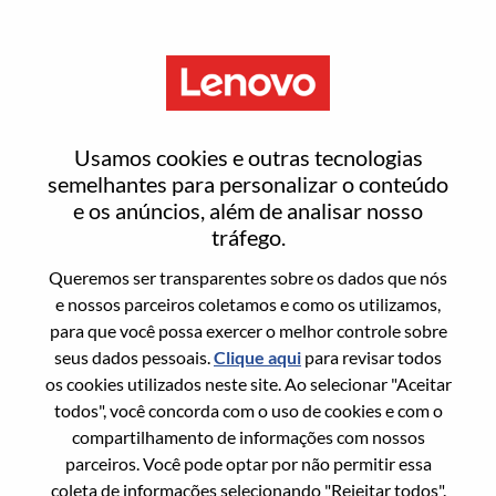
Menu
Redefinir senha
Usamos cookies e outras tecnologias
semelhantes para personalizar o conteúdo
e os anúncios, além de analisar nosso
Tem certeza que deseja redefinir sua
tráfego.
senha?
Queremos ser transparentes sobre os dados que nós
e nossos parceiros coletamos e como os utilizamos,
para que você possa exercer o melhor controle sobre
Enter the email address associated with your
seus dados pessoais.
Clique aqui
para revisar todos
account, then click "Continue".
os cookies utilizados neste site. Ao selecionar "Aceitar
todos", você concorda com o uso de cookies e com o
Vamos enviar por email um link para você
compartilhamento de informações com nossos
redefinir sua senha.
parceiros. Você pode optar por não permitir essa
coleta de informações selecionando "Rejeitar todos".