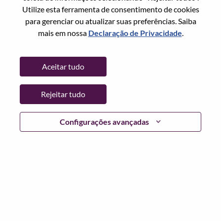
Redefinir senha com seu email
Email
*
Utilize esta ferramenta de consentimento de cookies
para gerenciar ou atualizar suas preferências. Saiba
mais em nossa
Declaração de Privacidade
.
Continuar
Aceitar tudo
Voltar
Rejeitar tudo
Configurações avançadas
Lenovo.com
Privacidade
|
Termos de uso
|
Perguntas
frequentes
Siga WeAreLenovo
|
Ferramenta de
Consentimento de Cookies