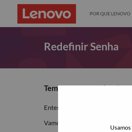
POR QUE LENOVO
Redefinir Senha
Tem certeza que deseja re
Enter the email address associa
Vamos enviar por email um link 
Usamos c