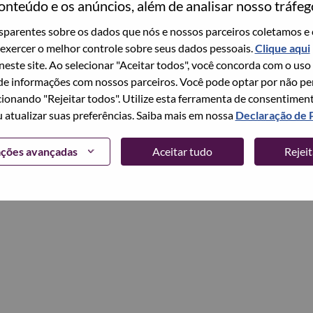
onteúdo e os anúncios, além de analisar nosso tráfeg
parentes sobre os dados que nós e nossos parceiros coletamos e 
Continuar
exercer o melhor controle sobre seus dados pessoais.
Clique aqui
 neste site. Ao selecionar "Aceitar todos", você concorda com o uso
e informações com nossos parceiros. Você pode optar por não perm
ionando "Rejeitar todos". Utilize esta ferramenta de consentimen
u atualizar suas preferências. Saiba mais em nossa
Declaração de 
ações avançadas
Aceitar tudo
Rejei