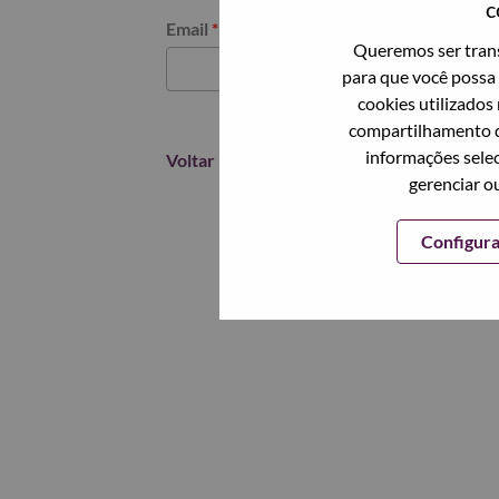
c
Redefinir senha com seu email
Email
*
Queremos ser trans
para que você possa 
cookies utilizados
compartilhamento d
informações selec
Voltar
gerenciar o
Configur