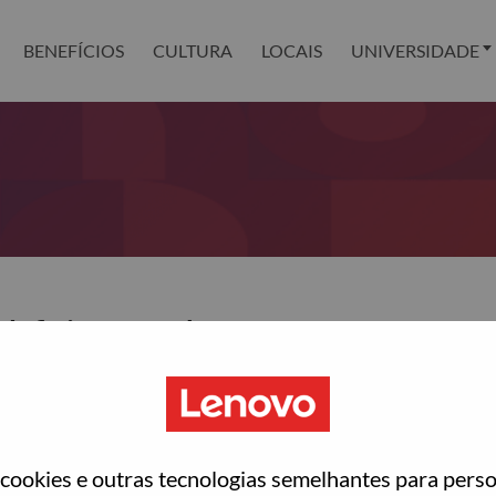
BENEFÍCIOS
CULTURA
LOCAIS
UNIVERSIDADE
definir sua senha?
ted with your account, then click "Continue".
para você redefinir sua senha.
ookies e outras tecnologias semelhantes para perso