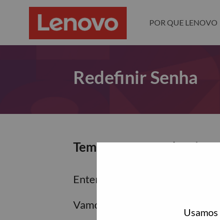
POR QUE LENOVO
Redefinir Senha
Tem certeza que deseja re
Enter the email address associa
Vamos enviar por email um link 
Usamos c