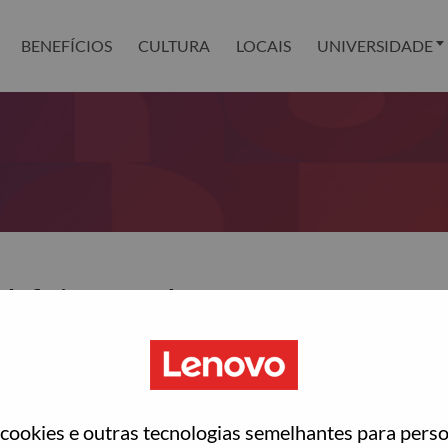
BENEFÍCIOS
CULTURA
LOCAIS
UNIVERSIDADE
definir sua senha?
ted with your account, then click "Continue".
para você redefinir sua senha.
ookies e outras tecnologias semelhantes para perso