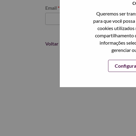
c
Redefinir senha com seu email
Email
*
Queremos ser trans
para que você possa 
cookies utilizados
compartilhamento d
informações selec
Voltar
gerenciar o
Configur