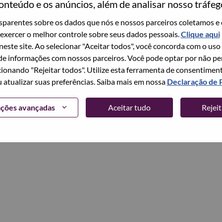
onteúdo e os anúncios, além de analisar nosso tráfeg
parentes sobre os dados que nós e nossos parceiros coletamos e 
Continuar
exercer o melhor controle sobre seus dados pessoais.
Clique aqui
 neste site. Ao selecionar "Aceitar todos", você concorda com o uso
e informações com nossos parceiros. Você pode optar por não perm
ionando "Rejeitar todos". Utilize esta ferramenta de consentimen
u atualizar suas preferências. Saiba mais em nossa
Declaração de 
ações avançadas
Aceitar tudo
Rejei