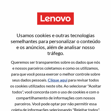
Menu
Redefinir senha
Usamos cookies e outras tecnologias
semelhantes para personalizar o conteúdo
e os anúncios, além de analisar nosso
Tem certeza que deseja redefinir sua
tráfego.
senha?
Queremos ser transparentes sobre os dados que nós
e nossos parceiros coletamos e como os utilizamos,
para que você possa exercer o melhor controle sobre
Enter the email address associated with your
seus dados pessoais.
Clique aqui
para revisar todos
account, then click "Continue".
os cookies utilizados neste site. Ao selecionar "Aceitar
todos", você concorda com o uso de cookies e com o
Vamos enviar por email um link para você
compartilhamento de informações com nossos
redefinir sua senha.
parceiros. Você pode optar por não permitir essa
coleta de informações selecionando "Rejeitar todos".