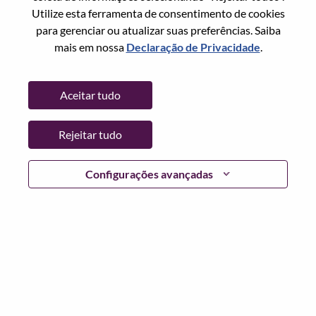
Redefinir senha com seu email
Email
*
Utilize esta ferramenta de consentimento de cookies
para gerenciar ou atualizar suas preferências. Saiba
mais em nossa
Declaração de Privacidade
.
Continuar
Aceitar tudo
Voltar
Rejeitar tudo
Configurações avançadas
Lenovo.com
Privacidade
|
Termos de uso
|
Perguntas
frequentes
Siga WeAreLenovo
|
Ferramenta de
Consentimento de Cookies