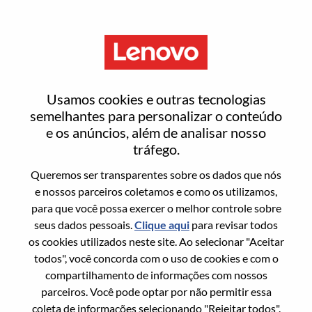
Menu
Redefinir senha
Usamos cookies e outras tecnologias
semelhantes para personalizar o conteúdo
e os anúncios, além de analisar nosso
Tem certeza que deseja redefinir sua
tráfego.
senha?
Queremos ser transparentes sobre os dados que nós
e nossos parceiros coletamos e como os utilizamos,
para que você possa exercer o melhor controle sobre
Enter the email address associated with your
seus dados pessoais.
Clique aqui
para revisar todos
account, then click "Continue".
os cookies utilizados neste site. Ao selecionar "Aceitar
todos", você concorda com o uso de cookies e com o
Vamos enviar por email um link para você
compartilhamento de informações com nossos
redefinir sua senha.
parceiros. Você pode optar por não permitir essa
coleta de informações selecionando "Rejeitar todos".