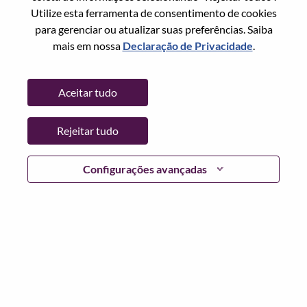
Redefinir senha com seu email
Email
*
Utilize esta ferramenta de consentimento de cookies
para gerenciar ou atualizar suas preferências. Saiba
mais em nossa
Declaração de Privacidade
.
Continuar
Aceitar tudo
Voltar
Rejeitar tudo
Configurações avançadas
Lenovo.com
Privacidade
|
Termos de uso
|
Perguntas
frequentes
Siga WeAreLenovo
|
Ferramenta de
Consentimento de Cookies