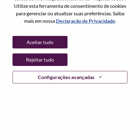
Redefinir senha com seu email
Email
*
Utilize esta ferramenta de consentimento de cookies
para gerenciar ou atualizar suas preferências. Saiba
mais em nossa
Declaração de Privacidade
.
Continuar
Aceitar tudo
Voltar
Rejeitar tudo
Configurações avançadas
Lenovo.com
Privacidade
|
Termos de uso
|
Perguntas
frequentes
Siga WeAreLenovo
|
Ferramenta de
Consentimento de Cookies