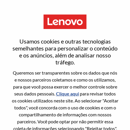
Menu
Redefinir senha
Usamos cookies e outras tecnologias
semelhantes para personalizar o conteúdo
e os anúncios, além de analisar nosso
Tem certeza que deseja redefinir sua
tráfego.
senha?
Queremos ser transparentes sobre os dados que nós
e nossos parceiros coletamos e como os utilizamos,
para que você possa exercer o melhor controle sobre
Enter the email address associated with your
seus dados pessoais.
Clique aqui
para revisar todos
account, then click "Continue".
os cookies utilizados neste site. Ao selecionar "Aceitar
todos", você concorda com o uso de cookies e com o
Vamos enviar por email um link para você
compartilhamento de informações com nossos
redefinir sua senha.
parceiros. Você pode optar por não permitir essa
coleta de informações selecionando "Rejeitar todos".