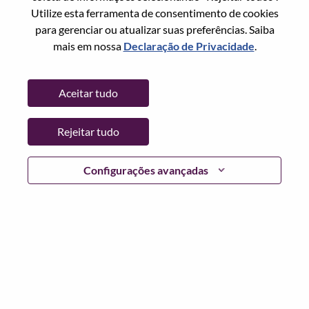
Redefinir senha com seu email
Email
*
Utilize esta ferramenta de consentimento de cookies
para gerenciar ou atualizar suas preferências. Saiba
mais em nossa
Declaração de Privacidade
.
Continuar
Aceitar tudo
Voltar
Rejeitar tudo
Configurações avançadas
Lenovo.com
Privacidade
|
Termos de uso
|
Perguntas
frequentes
Siga WeAreLenovo
|
Ferramenta de
Consentimento de Cookies