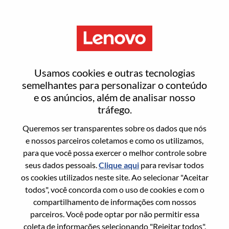
Menu
Redefinir senha
Usamos cookies e outras tecnologias
semelhantes para personalizar o conteúdo
e os anúncios, além de analisar nosso
Tem certeza que deseja redefinir sua
tráfego.
senha?
Queremos ser transparentes sobre os dados que nós
e nossos parceiros coletamos e como os utilizamos,
para que você possa exercer o melhor controle sobre
Enter the email address associated with your
seus dados pessoais.
Clique aqui
para revisar todos
account, then click "Continue".
os cookies utilizados neste site. Ao selecionar "Aceitar
todos", você concorda com o uso de cookies e com o
Vamos enviar por email um link para você
compartilhamento de informações com nossos
redefinir sua senha.
parceiros. Você pode optar por não permitir essa
coleta de informações selecionando "Rejeitar todos".