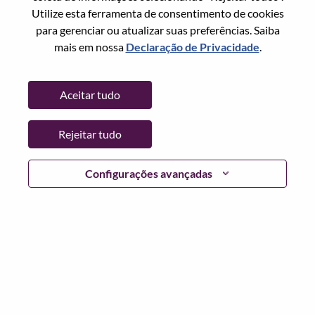
Redefinir senha com seu email
Email
*
Utilize esta ferramenta de consentimento de cookies
para gerenciar ou atualizar suas preferências. Saiba
mais em nossa
Declaração de Privacidade
.
Continuar
Aceitar tudo
Voltar
Rejeitar tudo
Configurações avançadas
Lenovo.com
Privacidade
|
Termos de uso
|
Perguntas
frequentes
Siga WeAreLenovo
|
Ferramenta de
Consentimento de Cookies