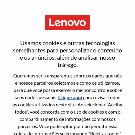
Menu
Redefinir senha
Usamos cookies e outras tecnologias
semelhantes para personalizar o conteúdo
e os anúncios, além de analisar nosso
Tem certeza que deseja redefinir sua
tráfego.
senha?
Queremos ser transparentes sobre os dados que nós
e nossos parceiros coletamos e como os utilizamos,
para que você possa exercer o melhor controle sobre
Enter the email address associated with your
seus dados pessoais.
Clique aqui
para revisar todos
account, then click "Continue".
os cookies utilizados neste site. Ao selecionar "Aceitar
todos", você concorda com o uso de cookies e com o
Vamos enviar por email um link para você
compartilhamento de informações com nossos
redefinir sua senha.
parceiros. Você pode optar por não permitir essa
coleta de informações selecionando "Rejeitar todos".