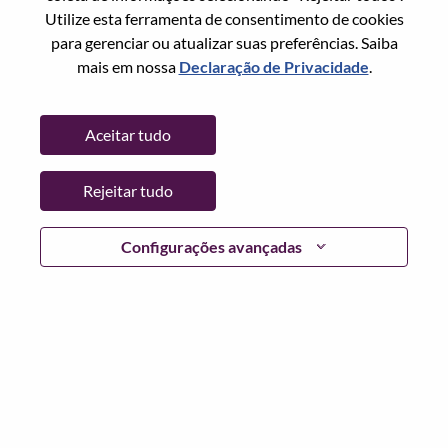
Redefinir senha com seu email
Email
*
Utilize esta ferramenta de consentimento de cookies
para gerenciar ou atualizar suas preferências. Saiba
mais em nossa
Declaração de Privacidade
.
Continuar
Aceitar tudo
Voltar
Rejeitar tudo
Configurações avançadas
Lenovo.com
Privacidade
|
Termos de uso
|
Perguntas
frequentes
Siga WeAreLenovo
|
Ferramenta de
Consentimento de Cookies