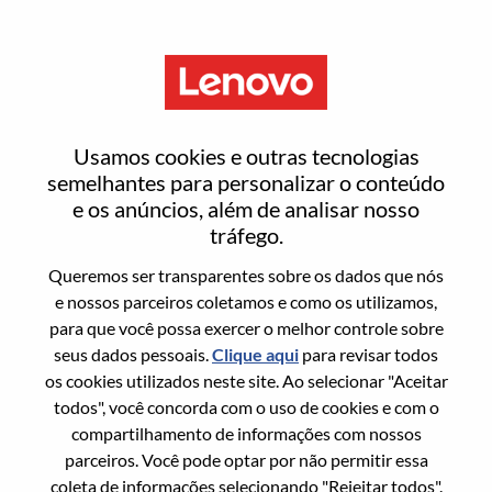
Menu
Redefinir senha
Usamos cookies e outras tecnologias
semelhantes para personalizar o conteúdo
e os anúncios, além de analisar nosso
Tem certeza que deseja redefinir sua
tráfego.
senha?
Queremos ser transparentes sobre os dados que nós
e nossos parceiros coletamos e como os utilizamos,
para que você possa exercer o melhor controle sobre
Enter the email address associated with your
seus dados pessoais.
Clique aqui
para revisar todos
account, then click "Continue".
os cookies utilizados neste site. Ao selecionar "Aceitar
todos", você concorda com o uso de cookies e com o
Vamos enviar por email um link para você
compartilhamento de informações com nossos
redefinir sua senha.
parceiros. Você pode optar por não permitir essa
coleta de informações selecionando "Rejeitar todos".