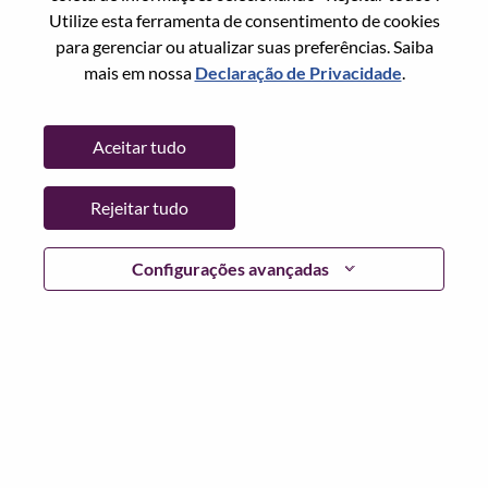
Redefinir senha com seu email
Email
*
Utilize esta ferramenta de consentimento de cookies
para gerenciar ou atualizar suas preferências. Saiba
mais em nossa
Declaração de Privacidade
.
Continuar
Aceitar tudo
Voltar
Rejeitar tudo
Configurações avançadas
Lenovo.com
Privacidade
|
Termos de uso
|
Perguntas
frequentes
Siga WeAreLenovo
|
Ferramenta de
Consentimento de Cookies