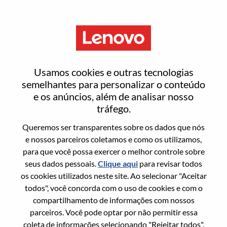
Menu
Redefinir senha
Usamos cookies e outras tecnologias
semelhantes para personalizar o conteúdo
e os anúncios, além de analisar nosso
Tem certeza que deseja redefinir sua
tráfego.
senha?
Queremos ser transparentes sobre os dados que nós
e nossos parceiros coletamos e como os utilizamos,
para que você possa exercer o melhor controle sobre
Enter the email address associated with your
seus dados pessoais.
Clique aqui
para revisar todos
account, then click "Continue".
os cookies utilizados neste site. Ao selecionar "Aceitar
todos", você concorda com o uso de cookies e com o
Vamos enviar por email um link para você
compartilhamento de informações com nossos
redefinir sua senha.
parceiros. Você pode optar por não permitir essa
coleta de informações selecionando "Rejeitar todos".