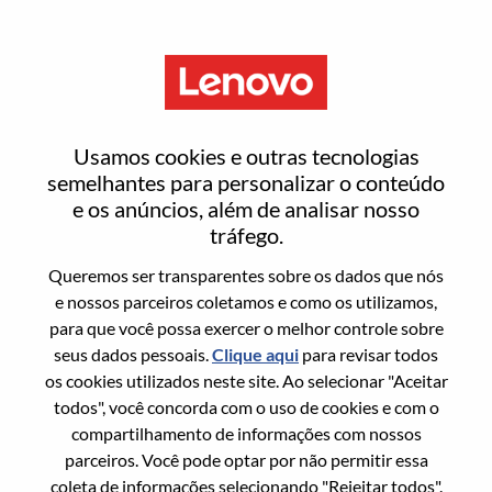
Menu
Redefinir senha
Usamos cookies e outras tecnologias
semelhantes para personalizar o conteúdo
e os anúncios, além de analisar nosso
Tem certeza que deseja redefinir sua
tráfego.
senha?
Queremos ser transparentes sobre os dados que nós
e nossos parceiros coletamos e como os utilizamos,
para que você possa exercer o melhor controle sobre
Enter the email address associated with your
seus dados pessoais.
Clique aqui
para revisar todos
account, then click "Continue".
os cookies utilizados neste site. Ao selecionar "Aceitar
todos", você concorda com o uso de cookies e com o
Vamos enviar por email um link para você
compartilhamento de informações com nossos
redefinir sua senha.
parceiros. Você pode optar por não permitir essa
coleta de informações selecionando "Rejeitar todos".