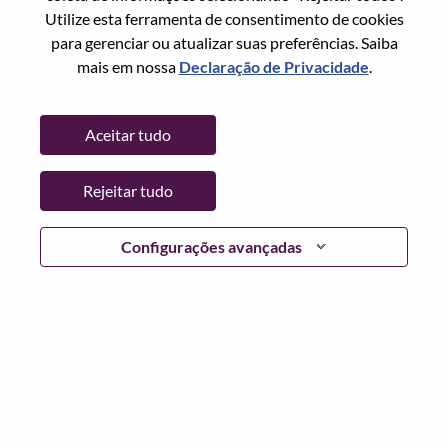
Redefinir senha com seu email
Email
*
Utilize esta ferramenta de consentimento de cookies
para gerenciar ou atualizar suas preferências. Saiba
mais em nossa
Declaração de Privacidade
.
Continuar
Aceitar tudo
Voltar
Rejeitar tudo
Configurações avançadas
Lenovo.com
Privacidade
|
Termos de uso
|
Perguntas
frequentes
Siga WeAreLenovo
|
Ferramenta de
Consentimento de Cookies