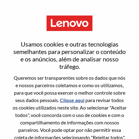
Menu
Redefinir senha
Usamos cookies e outras tecnologias
semelhantes para personalizar o conteúdo
e os anúncios, além de analisar nosso
Tem certeza que deseja redefinir sua
tráfego.
senha?
Queremos ser transparentes sobre os dados que nós
e nossos parceiros coletamos e como os utilizamos,
para que você possa exercer o melhor controle sobre
Enter the email address associated with your
seus dados pessoais.
Clique aqui
para revisar todos
account, then click "Continue".
os cookies utilizados neste site. Ao selecionar "Aceitar
todos", você concorda com o uso de cookies e com o
Vamos enviar por email um link para você
compartilhamento de informações com nossos
redefinir sua senha.
parceiros. Você pode optar por não permitir essa
coleta de informações selecionando "Rejeitar todos".