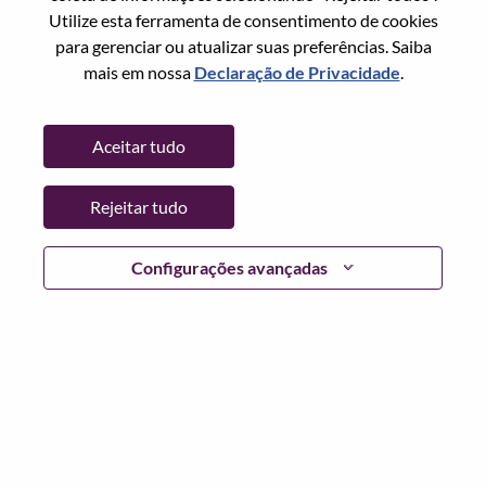
Redefinir senha com seu email
Email
*
Utilize esta ferramenta de consentimento de cookies
para gerenciar ou atualizar suas preferências. Saiba
mais em nossa
Declaração de Privacidade
.
Continuar
Aceitar tudo
Voltar
Rejeitar tudo
Configurações avançadas
Lenovo.com
Privacidade
|
Termos de uso
|
Perguntas
frequentes
Siga WeAreLenovo
|
Ferramenta de
Consentimento de Cookies