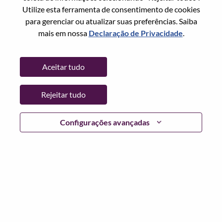
Redefinir senha com seu email
Email
*
Utilize esta ferramenta de consentimento de cookies
para gerenciar ou atualizar suas preferências. Saiba
mais em nossa
Declaração de Privacidade
.
Continuar
Aceitar tudo
Voltar
Rejeitar tudo
Configurações avançadas
Lenovo.com
Privacidade
|
Termos de uso
|
Perguntas
frequentes
Siga WeAreLenovo
|
Ferramenta de
Consentimento de Cookies