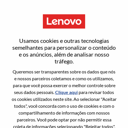
Menu
Redefinir senha
Usamos cookies e outras tecnologias
semelhantes para personalizar o conteúdo
e os anúncios, além de analisar nosso
Tem certeza que deseja redefinir sua
tráfego.
senha?
Queremos ser transparentes sobre os dados que nós
e nossos parceiros coletamos e como os utilizamos,
para que você possa exercer o melhor controle sobre
Enter the email address associated with your
seus dados pessoais.
Clique aqui
para revisar todos
account, then click "Continue".
os cookies utilizados neste site. Ao selecionar "Aceitar
todos", você concorda com o uso de cookies e com o
Vamos enviar por email um link para você
compartilhamento de informações com nossos
redefinir sua senha.
parceiros. Você pode optar por não permitir essa
coleta de informações selecionando "Rejeitar todos".