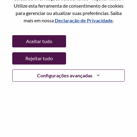
Redefinir senha com seu email
Email
*
Utilize esta ferramenta de consentimento de cookies
para gerenciar ou atualizar suas preferências. Saiba
mais em nossa
Declaração de Privacidade
.
Continuar
Aceitar tudo
Voltar
Rejeitar tudo
Configurações avançadas
Lenovo.com
Privacidade
|
Termos de uso
|
Perguntas
frequentes
Siga WeAreLenovo
|
Ferramenta de
Consentimento de Cookies