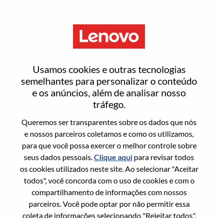
Menu
Redefinir senha
Usamos cookies e outras tecnologias
semelhantes para personalizar o conteúdo
e os anúncios, além de analisar nosso
Tem certeza que deseja redefinir sua
tráfego.
senha?
Queremos ser transparentes sobre os dados que nós
e nossos parceiros coletamos e como os utilizamos,
para que você possa exercer o melhor controle sobre
Enter the email address associated with your
seus dados pessoais.
Clique aqui
para revisar todos
account, then click "Continue".
os cookies utilizados neste site. Ao selecionar "Aceitar
todos", você concorda com o uso de cookies e com o
Vamos enviar por email um link para você
compartilhamento de informações com nossos
redefinir sua senha.
parceiros. Você pode optar por não permitir essa
coleta de informações selecionando "Rejeitar todos".