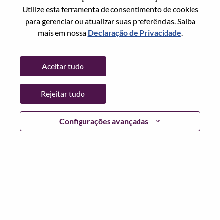
Redefinir senha com seu email
Email
*
Utilize esta ferramenta de consentimento de cookies
para gerenciar ou atualizar suas preferências. Saiba
mais em nossa
Declaração de Privacidade
.
Continuar
Aceitar tudo
Voltar
Rejeitar tudo
Configurações avançadas
Lenovo.com
Privacidade
|
Termos de uso
|
Perguntas
frequentes
Siga WeAreLenovo
|
Ferramenta de
Consentimento de Cookies