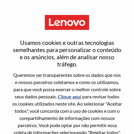
Menu
Redefinir senha
Usamos cookies e outras tecnologias
semelhantes para personalizar o conteúdo
e os anúncios, além de analisar nosso
Tem certeza que deseja redefinir sua
tráfego.
senha?
Queremos ser transparentes sobre os dados que nós
e nossos parceiros coletamos e como os utilizamos,
para que você possa exercer o melhor controle sobre
Enter the email address associated with your
seus dados pessoais.
Clique aqui
para revisar todos
account, then click "Continue".
os cookies utilizados neste site. Ao selecionar "Aceitar
todos", você concorda com o uso de cookies e com o
Vamos enviar por email um link para você
compartilhamento de informações com nossos
redefinir sua senha.
parceiros. Você pode optar por não permitir essa
coleta de informações selecionando "Rejeitar todos".