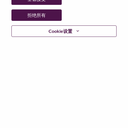
省:
天津
市:
天津（Tianjin）
拒绝所有
日期:
星期三, 6 月 3, 2026
工作性质:
Full-time
Cookie设置
其他工作城市
:
* China - Tianjin - 天津（Tianjin）
为什么选择联想
联想文化，我们称之为 “We Are Lenovo”（我们，就是联
想），其核心是：“说到做到，尽心尽力，成就客户”。
联想集团是一家年收入830亿美元的全球化科技巨头，位
列《财富》世界500强第153名，服务遍布全球180个市
场数以百万计的客户。为实现“智能，为每一个可能” 的
公司愿景，联想在不断夯实全球个人电脑市场冠军地位
的基础上，积极构建全栈式的计算能力，现已拥有包括