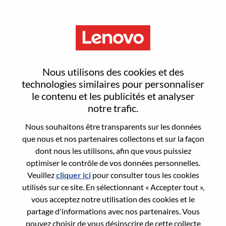
Menu
Computer Vision Algorithm
Nous utilisons des cookies et des
Researcher
technologies similaires pour personnaliser
le contenu et les publicités et analyser
notre trafic.
Nous souhaitons être transparents sur les données
que nous et nos partenaires collectons et sur la façon
dont nous les utilisons, afin que vous puissiez
General Information
optimiser le contrôle de vos données personnelles.
Veuillez
cliquer ici
pour consulter tous les cookies
Req #
WD00099346
utilisés sur ce site. En sélectionnant « Accepter tout »,
Career Area:
Recherche/Développement
vous acceptez notre utilisation des cookies et le
partage d'informations avec nos partenaires. Vous
Country/Region:
Chine
pouvez choisir de vous désinscrire de cette collecte