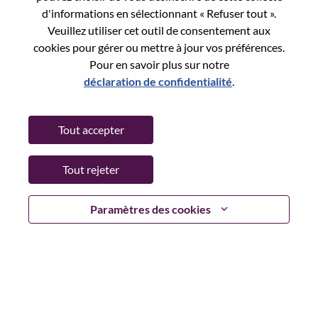
State:
Tianjin
d'informations en sélectionnant « Refuser tout ».
City:
天津（Tianjin）
Veuillez utiliser cet outil de consentement aux
Date:
Mercredi, juin 3, 2026
cookies pour gérer ou mettre à jour vos préférences.
Pour en savoir plus sur notre
Working Time:
Full-time
déclaration de confidentialité
.
Additional Locations
:
* China - Tianjin - 天津（Tianjin）
Tout accepter
Why Work at Lenovo
Tout rejeter
We are Lenovo. We do what we say. We own what we do.
Paramètres des cookies
We WOW our customers.
Lenovo is a US$83 billion revenue global technology
powerhouse, ranked #153 in the Fortune Global 500, and
serving millions of customers every day in 180 markets.
Focused on a bold vision to deliver Smarter Technology
for All, Lenovo has built on its success as the world’s