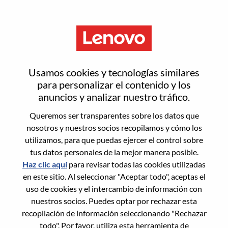
Menú
Computer Vision Algorithm
Usamos cookies y tecnologías similares
Researcher
para personalizar el contenido y los
anuncios y analizar nuestro tráfico.
Queremos ser transparentes sobre los datos que
nosotros y nuestros socios recopilamos y cómo los
utilizamos, para que puedas ejercer el control sobre
tus datos personales de la mejor manera posible.
General Information
Haz clic aquí
para revisar todas las cookies utilizadas
en este sitio. Al seleccionar "Aceptar todo", aceptas el
Req #
WD00099346
uso de cookies y el intercambio de información con
Career Area:
Investigación/Desarrollo
nuestros socios. Puedes optar por rechazar esta
recopilación de información seleccionando "Rechazar
Country/Region:
China
todo". Por favor, utiliza esta herramienta de