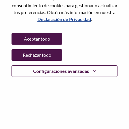
State:
Tianjin
consentimiento de cookies para gestionar o actualizar
City:
天津（Tianjin）
tus preferencias. Obtén más información en nuestra
Date:
miércoles, Junio 3, 2026
Declaración de Privacidad
.
Working Time:
Full-time
Additional Locations
:
Aceptar todo
* China - Tianjin - 天津（Tianjin）
Rechazar todo
Why Work at Lenovo
Configuraciones avanzadas
We are Lenovo. We do what we say. We own what we do.
We WOW our customers.
Lenovo is a US$83 billion revenue global technology
powerhouse, ranked #196 in the Fortune Global 500, and
serving millions of customers every day in 180 markets.
Focused on a bold vision to deliver Smarter Technology
for All, Lenovo has built on its success as the world’s