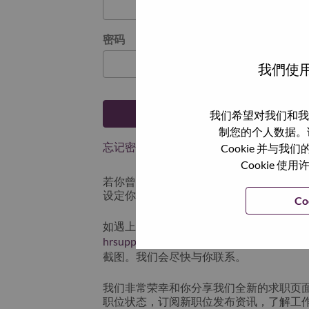
密码
我們使用
登陆
我们希望对我们和我
制您的个人数据。
忘记密码了？
Cookie 并
Cookie
若你曾近期申请过我们的职位，你的电子邮
设定你的登入资料。
Co
如遇上登录问题或无法注册为新用户时，
hrsupport@lenovo.com
请在邮件的主题注明“App
截图。我们会尽快与你联系。
我们非常荣幸和你分享我们全新的求职页
职位状态，订阅新职位发布资讯，了解工