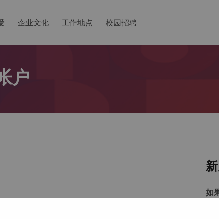
爱
企业文化
工作地点
校园招聘
帐户
新
如
以