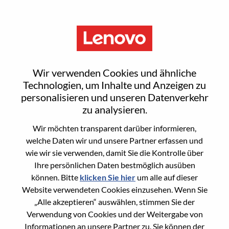
Menu
Sign In or Register for a new
Wir verwenden Cookies und ähnliche
user account
Technologien, um Inhalte und Anzeigen zu
personalisieren und unseren Datenverkehr
zu analysieren.
Wir möchten transparent darüber informieren,
welche Daten wir und unsere Partner erfassen und
wie wir sie verwenden, damit Sie die Kontrolle über
Bereits registrierter Benutzer
Ihre persönlichen Daten bestmöglich ausüben
können. Bitte
klicken Sie hier
um alle auf dieser
Anmeldung
Website verwendeten Cookies einzusehen. Wenn Sie
Nachname
„Alle akzeptieren“ auswählen, stimmen Sie der
Verwendung von Cookies und der Weitergabe von
Informationen an unsere Partner zu. Sie können der