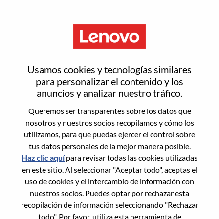
Menú
Inicia sesión o regístrate para
Usamos cookies y tecnologías similares
obtener una nueva cuenta de
para personalizar el contenido y los
anuncios y analizar nuestro tráfico.
usuario
Queremos ser transparentes sobre los datos que
nosotros y nuestros socios recopilamos y cómo los
utilizamos, para que puedas ejercer el control sobre
tus datos personales de la mejor manera posible.
Haz clic aquí
para revisar todas las cookies utilizadas
en este sitio. Al seleccionar "Aceptar todo", aceptas el
Usuario recurrente
uso de cookies y el intercambio de información con
nuestros socios. Puedes optar por rechazar esta
Inicio de sesión
recopilación de información seleccionando "Rechazar
Apellido
todo". Por favor, utiliza esta herramienta de