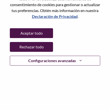
consentimiento de cookies para gestionar o actualizar
tus preferencias. Obtén más información en nuestra
Declaración de Privacidad
.
Contraseña
Aceptar todo
Rechazar todo
Iniciar sesión
¿Has olvidado tu contraseña?
Configuraciones avanzadas
Si eres un solicitante reciente para un puesto vacante
actual, tenemos su correo electrónico guardado en
nuestro sistema; seleccione "¿Olvidó su contraseña?" para
restablecer e iniciar sesión.
Si tienes problemas para iniciar sesión o registrarte como
nuevo usuario, comunícate con nuestro equipo de
recursos humanos en
hrsupport@lenovo.com
con los