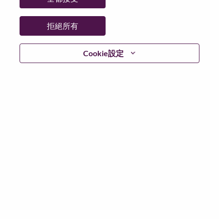
城市：
Bucharest
更多地點：
Romania
拒絕所有
日期：
週五, 五月 22, 2026
工作時間：
Full-time
Cookie設定
Additional Locations
:
* Romania
在 Lenovo 工作的好處
We are Lenovo. We do what we say. We own what we do.
We WOW our customers.
Lenovo is a US$83 billion revenue global technology
powerhouse, ranked #196 in the Fortune Global 500, and
serving millions of customers every day in 180 markets.
Focused on a bold vision to deliver Smarter Technology
for All, Lenovo has built on its success as the world’s