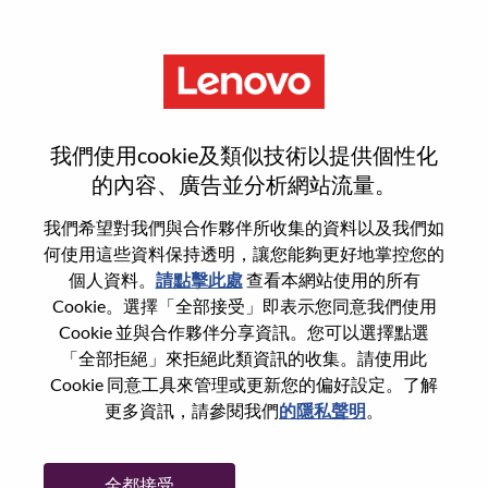
功能
Automation Developer
我們使用cookie及類似技術以提供個性化
Engineer
的內容、廣告並分析網站流量。
我們希望對我們與合作夥伴所收集的資料以及我們如
何使用這些資料保持透明，讓您能夠更好地掌控您的
個人資料。
請點擊此處
查看本網站使用的所有
Cookie。選擇「全部接受」即表示您同意我們使用
一般信息
Cookie 並與合作夥伴分享資訊。您可以選擇點選
「全部拒絕」來拒絕此類資訊的收集。請使用此
Cookie 同意工具來管理或更新您的偏好設定。了解
參考編號
WD00097436
更多資訊，請參閱我們
的隱私聲明
。
職業領域：
服務
國家/地區：
羅馬尼亞
全都接受