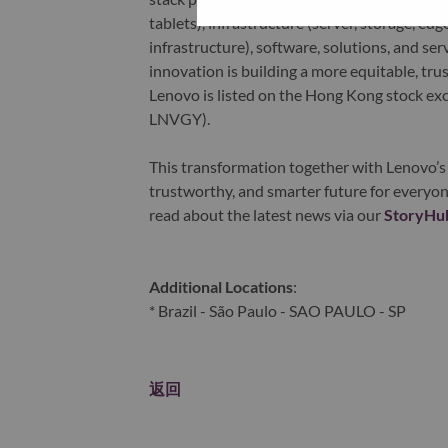
tablets), infrastructure (server, storage, 
infrastructure), software, solutions, and s
innovation is building a more equitable, tr
Lenovo is listed on the Hong Kong stock e
LNVGY).
This transformation together with Lenovo’s 
trustworthy, and smarter future for everyon
read about the latest news via our
StoryHu
Additional Locations
:
* Brazil - São Paulo - SAO PAULO - SP
返回