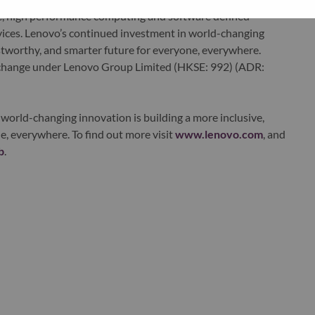
edge, high performance computing and software defined
ervices. Lenovo’s continued investment in world-changing
ustworthy, and smarter future for everyone, everywhere.
xchange under Lenovo Group Limited (HKSE: 992) (ADR:
world-changing innovation is building a more inclusive,
e, everywhere. To find out more visit
www.lenovo.com
, and
b
.