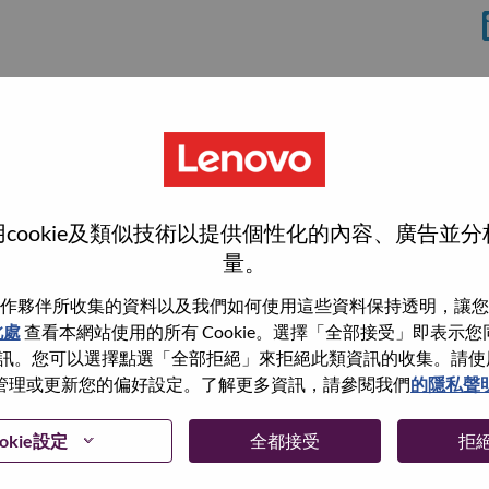
cookie及類似技術以提供個性化的內容、廣告並
量。
作夥伴所收集的資料以及我們如何使用這些資料保持透明，讓您
此處
查看本網站使用的所有 Cookie。選擇「全部接受」即表示您同意
wn what we do. We WOW our customers.
。您可以選擇點選「全部拒絕」來拒絕此類資訊的收集。請使用此 
管理或更新您的偏好設定。了解更多資訊，請參閱我們
的隱私聲
echnology powerhouse, ranked #153 in the Fortune Global
 day in 180 markets. Focused on a bold vision to deliver
okie設定
全都接受
拒
 on its success as the world’s largest PC company with a full-
d AI-optimized devices (PCs, workstations, smartphones,