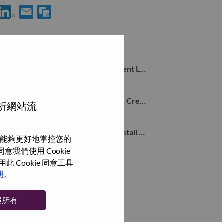
使用 LinkedIn 分享 Partner Operations Analyst
透過電子郵件分享 Partner Operations Analyst 給好友
類似職務
LATAM Portfolio and Sales Enablement Leader
SAO PAULO - SP, São Paulo, 巴西,
Business Development Sr Manager - Credit Risk
分析網站流
SAO PAULO - SP, São Paulo, 巴西,
Business Development Manager - Retail Partnerships
能夠更好地掌控您的
SAO PAULO - SP, São Paulo, 巴西,
我們使用 Cookie
Cookie 同意工具
瀏覽全部
明
。
絕所有