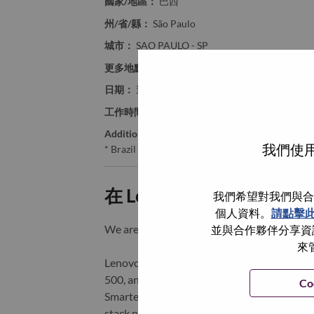
國家/地區：
巴西
州/省/縣：
São Paulo
城市：
SAO PAULO - SP
更多地點：
Brazil
日期：
週一, 六月 8, 2026
工作時間：
Full-time
Additional Locations
:
我們使用
* Brazil - São Paulo - SAO PAULO - SP
在 Lenovo 工作的好處
我們希望對我們與合
個人資料。
請點擊
We are Lenovo. We do what we say. We o
並與合作夥伴分享資訊
來
Lenovo is a US$83 billion revenue global t
500, and serving millions of customers every
Co
Smarter Technology for All, Lenovo has built
stack portfolio of AI-enabled, AI-ready, an