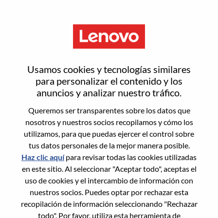
Menú
Partner Operations Analyst
Usamos cookies y tecnologías similares
para personalizar el contenido y los
anuncios y analizar nuestro tráfico.
Queremos ser transparentes sobre los datos que
nosotros y nuestros socios recopilamos y cómo los
General Information
utilizamos, para que puedas ejercer el control sobre
tus datos personales de la mejor manera posible.
Req #
WD00099849
Haz clic aquí
para revisar todas las cookies utilizadas
Career Area:
Soporte de ventas
en este sitio. Al seleccionar "Aceptar todo", aceptas el
uso de cookies y el intercambio de información con
Country/Region:
Brasil
nuestros socios. Puedes optar por rechazar esta
State:
São Paulo
recopilación de información seleccionando "Rechazar
City:
SAO PAULO - SP
todo". Por favor, utiliza esta herramienta de