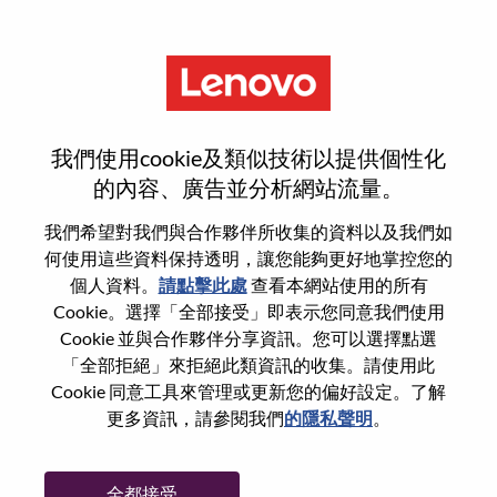
功能
登入或註冊新使用者帳戶
我們使用cookie及類似技術以提供個性化
的內容、廣告並分析網站流量。
我們希望對我們與合作夥伴所收集的資料以及我們如
何使用這些資料保持透明，讓您能夠更好地掌控您的
回訪使用者
個人資料。
請點擊此處
查看本網站使用的所有
Cookie。選擇「全部接受」即表示您同意我們使用
Cookie 並與合作夥伴分享資訊。您可以選擇點選
姓氏
「全部拒絕」來拒絕此類資訊的收集。請使用此
學位名稱
Cookie 同意工具來管理或更新您的偏好設定。了解
更多資訊，請參閱我們
的隱私聲明
。
密碼
全都接受