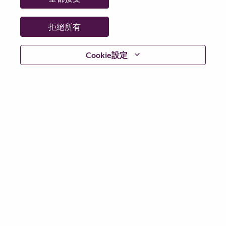
拒絕所有
登入
Cookie設定
忘記密碼了？
若你曾使用你的電子郵件申請我們的職位，你可以選擇”
忘記密碼”重新設定你的登入資料
如遇上登入問題，或無法建立帳號。請連絡我們的人力
資源部門
hrsupport@lenovo.com
請在郵件的主題寫上
“Application login issue” 及在郵件中例明你遇到的問題和
附上截圖。我們將盡快與你聯絡。
我們非常榮幸與你分享我們全新的求職網頁。你可以透
過全新的功能，隨時查閱你申請職位的狀況，訂閱新職
位發佈資訊，了解為何我們喜歡在聯想工作的資訊，和
加入聯想人才社團。