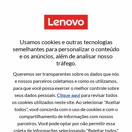
Menu
Entrar ou registrar-se em uma
Usamos cookies e outras tecnologias
nova conta de usuário
semelhantes para personalizar o conteúdo
e os anúncios, além de analisar nosso
tráfego.
Queremos ser transparentes sobre os dados que nós
e nossos parceiros coletamos e como os utilizamos,
para que você possa exercer o melhor controle sobre
Usuário recorrente
seus dados pessoais.
Clique aqui
para revisar todos
os cookies utilizados neste site. Ao selecionar "Aceitar
Sobrenome
todos", você concorda com o uso de cookies e com o
Nome da graduação
compartilhamento de informações com nossos
parceiros. Você pode optar por não permitir essa
coleta de informações selecionando "Rejeitar todos".