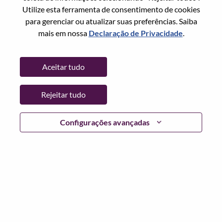
Utilize esta ferramenta de consentimento de cookies
Senha
para gerenciar ou atualizar suas preferências. Saiba
mais em nossa
Declaração de Privacidade
.
Aceitar tudo
Entrar
Rejeitar tudo
Esqueceu sua senha?
Se você é um candidato para uma vaga aberta no
Configurações avançadas
momento, temos seu e-mail salvo em nosso sistema;
selecione "Esqueceu a senha?" para redefinir e fazer login.
Se você estiver tendo problemas para fazer login e/ou
registrar-se como um novo usuário, entre em contato com
nossa equipe de RH em
hrsupport@lenovo.com
com os
detalhes do seu erro e capturas de tela aplicáveis. Inclua
"Problema de login do candidato" no assunto do e-mail.
Um membro de nossa equipe entrará em contato com