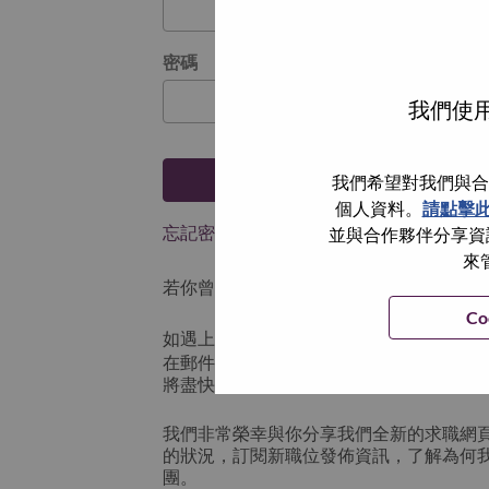
密碼
我們使用
登入
我們希望對我們與合
個人資料。
請點擊
忘記密碼了？
並與合作夥伴分享資訊
來
若你曾使用你的電子郵件申請我們的職位，
Co
如遇上登入問題，或無法建立帳號。請連
在郵件的主題寫上 “Application logi
將盡快與你聯絡。
我們非常榮幸與你分享我們全新的求職網
的狀況，訂閱新職位發佈資訊，了解為何
團。