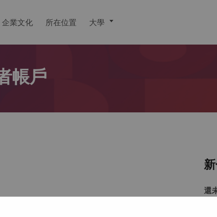
企業文化
所在位置
大學
者帳戶
新
還
戶