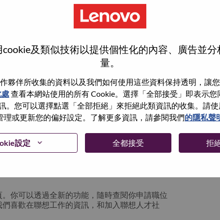
cookie及類似技術以提供個性化的內容、廣告並
量。
作夥伴所收集的資料以及我們如何使用這些資料保持透明，讓您
此處
查看本網站使用的所有 Cookie。選擇「全部接受」即表示您同意
。您可以選擇點選「全部拒絕」來拒絕此類資訊的收集。請使用此 
管理或更新您的偏好設定。了解更多資訊，請參閱我們
的隱私聲
你可以選擇”忘記密碼”重新設定你的登入資料
okie設定
全都接受
拒
絡我們的人力資源部門
hrsupport@lenovo.com
請
n issue” 及在郵件中例明你遇到的問題和附上截圖。我們
頁。你可以透過全新的功能，隨時查閱你申請職位
我們喜歡在聯想工作的資訊，和加入聯想人才社