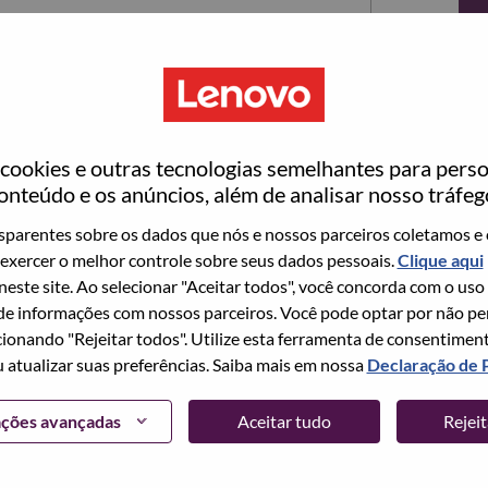
ookies e outras tecnologias semelhantes para perso
onteúdo e os anúncios, além de analisar nosso tráfeg
parentes sobre os dados que nós e nossos parceiros coletamos e 
exercer o melhor controle sobre seus dados pessoais.
Clique aqui
ta no momento, temos seu e-mail salvo em nosso
 neste site. Ao selecionar "Aceitar todos", você concorda com o uso
edefinir e fazer login.
e informações com nossos parceiros. Você pode optar por não perm
ionando "Rejeitar todos". Utilize esta ferramenta de consentimen
login e/ou registrar-se como um novo usuário,
u atualizar suas preferências. Saiba mais em nossa
Declaração de 
 em
hrsupport@lenovo.com
com os detalhes do seu
Problema de login do candidato" no assunto do e-
ações avançadas
Aceitar tudo
Rejei
m contato com você para obter suporte após a