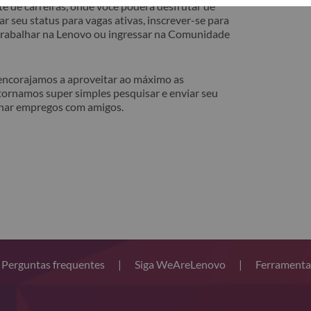
e de carreiras, onde você poderá desfrutar de
r seu status para vagas ativas, inscrever-se para
 trabalhar na Lenovo ou ingressar na Comunidade
 encorajamos a aproveitar ao máximo as
tornamos super simples pesquisar e enviar seu
lhar empregos com amigos.
Perguntas frequentes
|
Siga WeAreLenovo
|
Ferramenta