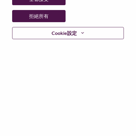
拒絕所有
登入
Cookie設定
忘記密碼了？
若你曾使用你的電子郵件申請我們的職位，你可以選擇”
忘記密碼”重新設定你的登入資料
如遇上登入問題，或無法建立帳號。請連絡我們的人力
資源部門
hrsupport@lenovo.com
請在郵件的主題寫上
“Application login issue” 及在郵件中例明你遇到的問題和
附上截圖。我們將盡快與你聯絡。
我們非常榮幸與你分享我們全新的求職網頁。你可以透
過全新的功能，隨時查閱你申請職位的狀況，訂閱新職
位發佈資訊，了解為何我們喜歡在聯想工作的資訊，和
加入聯想人才社團。