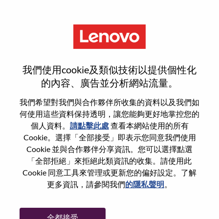
功能
登入或註冊新使用者帳戶
我們使用cookie及類似技術以提供個性化
的內容、廣告並分析網站流量。
我們希望對我們與合作夥伴所收集的資料以及我們如
何使用這些資料保持透明，讓您能夠更好地掌控您的
回訪使用者
個人資料。
請點擊此處
查看本網站使用的所有
Cookie。選擇「全部接受」即表示您同意我們使用
Cookie 並與合作夥伴分享資訊。您可以選擇點選
姓氏
「全部拒絕」來拒絕此類資訊的收集。請使用此
學位名稱
Cookie 同意工具來管理或更新您的偏好設定。了解
更多資訊，請參閱我們
的隱私聲明
。
密碼
全都接受